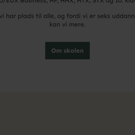
/EUX Business, HF, HHX, HTX, STX og 10. kla
 har plads til alle, og fordi vi er seks uddann
kan vi mere.
Om skolen