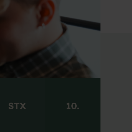
tudieture,
 uddannelser under ét tag.
STX
10.