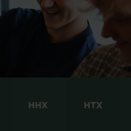
ende opslag og billeder fra undervisningen, ekskursioner, s
ktiviteter og hvad der ellers foregår på en skole med fem
HHX
HTX