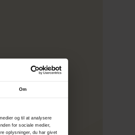
Om
.
 medier og til at analysere
skolens festsal. Tutorerne
nden for sociale medier,
kost kl. 11.00, undervisning
skole på onsdag den 12.
e oplysninger, du har givet