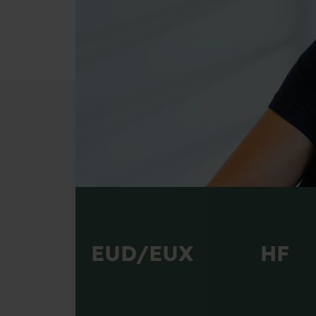
Begge steder bringer vi løb
virksomhedsbesøg, sociale a
EUD/EUX
HF