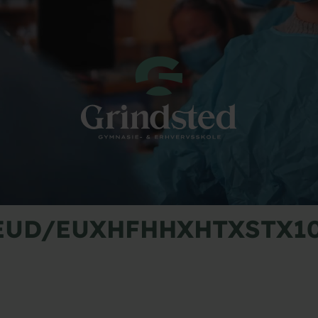
EUD/EUX
HF
HHX
HTX
STX
10