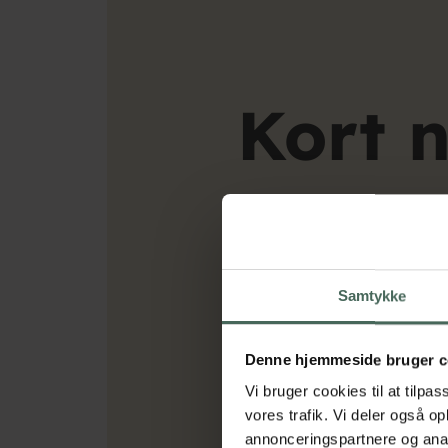
Kort 
Første skoledag d. 1
Samtykke
På Grindsted Gymnasie- & E
Denne hjemmeside bruger c
Intro-møde d. 12.8.
Vi bruger cookies til at tilpas
Nye elever møder kl. 8.00, 
vores trafik. Vi deler også 
tager herefter over og orien
Nye elever og forældre er i
annonceringspartnere og anal
kl. 11.35 og fælles fotografer