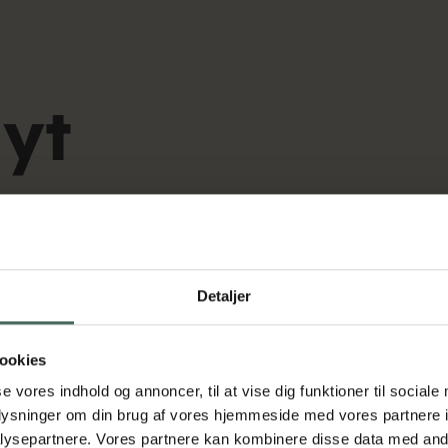
nyt
0.8.
Detaljer
rhvervsskole starter alle elever på mandag den 10. august
ookies
se vores indhold og annoncer, til at vise dig funktioner til sociale
hvor rektor Henrik Jensen starter med at byde velkommen i 
oplysninger om din brug af vores hjemmeside med vores partnere i
terer om skolen, hvorefter der er undervisning kl. 10.15, fro
nviteret til intro-møde på Grindsted Gymnasie- & Erhvervs
ysepartnere. Vores partnere kan kombinere disse data med andr
ing kl. 12.30, inden dagen slutter kl. 13.05.